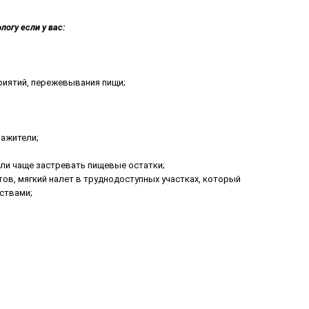
огу если у вас:
риятий, пережевывания пищи;
ражители;
ли чаще застревать пищевые остатки;
ов, мягкий налет в труднодоступных участках, который
ствами;