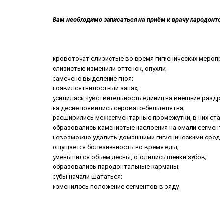
Вам необходимо записаться на приём к врачу пародонтол
кровоточат слизистые во время гигиенических мероп
слизистые изменили оттенок, опухли;
замечено выделение гноя;
появился гнилостный запах;
усилилась чувствительность единиц на внешние разд
на десне появились серовато-белые пятна;
расширились межсегментарные промежутки, в них ста
образовались каменистые наслоения на эмали сегмент
невозможно удалить домашними гигиеническими сред
ощущается болезненность во время еды;
уменьшился объем десны, оголились шейки зубов;
образовались пародонтальные карманы;
зубы начали шататься;
изменилось положение сегментов в ряду